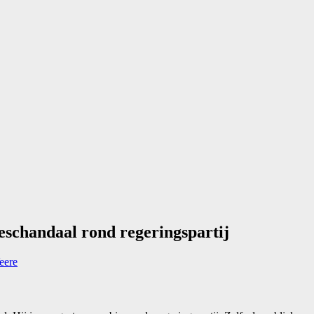
eschandaal rond regeringspartij
eere