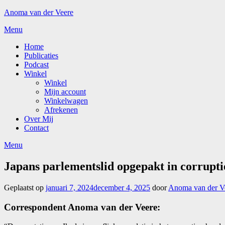
Ga
Anoma van der Veere
naar
Menu
de
inhoud
Home
Publicaties
Podcast
Winkel
Winkel
Mijn account
Winkelwagen
Afrekenen
Over Mij
Contact
Menu
Japans parlementslid opgepakt in corrupti
Geplaatst op
januari 7, 2024
december 4, 2025
door
Anoma van der V
Correspondent Anoma van der Veere: