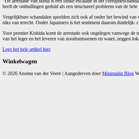
“De arrestatie van Ikeda is een flinke escalatie in het corruptieschan
heeft de onthullingen geduid als een structureel probleem van de hele p
Vergelijkbare schandalen speelden zich ook af onder het bewind van
niks van terecht. Onder Japanners is het sentiment daarom duidelijk: 
Voor premier Kishida komt de arrestatie ook ongelegen vanwege de to
van het leger en het leveren van noodrantsoenen en water, zeggen loka
Lees het hele artikel hier
.
Winkelwagen
© 2026 Anoma van der Veere
| Aangedreven door
Minimalist Blog
Wo