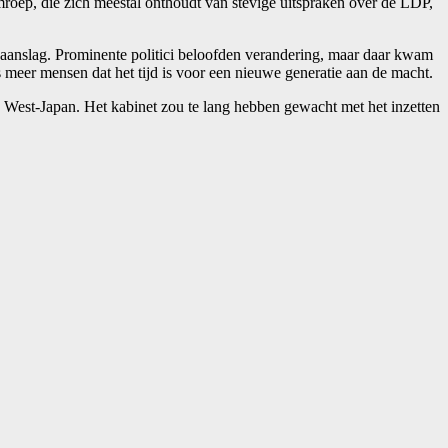
 omroep, die zich meestal onthoudt van stevige uitspraken over de LDP,
aanslag. Prominente politici beloofden verandering, maar daar kwam
s meer mensen dat het tijd is voor een nieuwe generatie aan de macht.
 West-Japan. Het kabinet zou te lang hebben gewacht met het inzetten