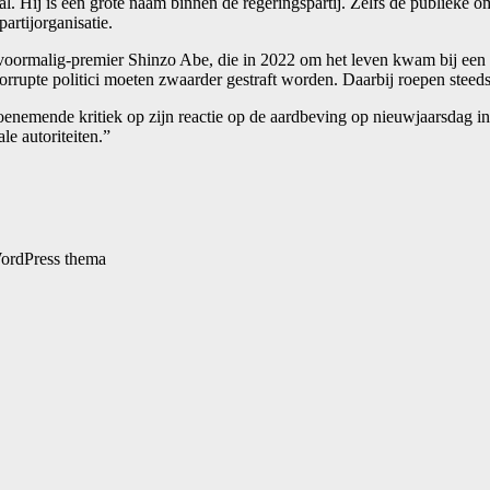
daal. Hij is een grote naam binnen de regeringspartij. Zelfs de publieke
artijorganisatie.
 voormalig-premier Shinzo Abe, die in 2022 om het leven kwam bij een 
corrupte politici moeten zwaarder gestraft worden. Daarbij roepen steed
enemende kritiek op zijn reactie op de aardbeving op nieuwjaarsdag in
le autoriteiten.”
rdPress thema